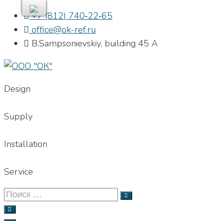
Skip
+7 (812) 740‐22‐65
to
office@ok-ref.ru
content
B.Sampsonievskiy, building 45 А
Design
Supply
Installation
Service